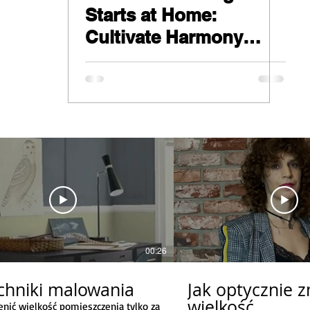
Starts at Home:
Cultivate Harmony
Through Interior
Design.
00:26
chniki malowania
Jak optycznie z
wielkość
enić wielkość pomieszczenia tylko za