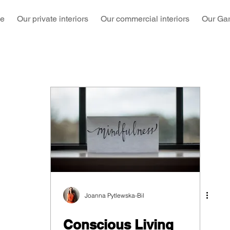
e
Our private interiors
Our commercial interiors
Our Ga
Joanna Pytlewska-Bil
Conscious Living