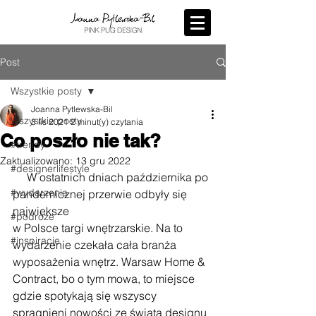
Post
Wszystkie posty
Joanna Pytlewska-Bil
Wszystkie posty
3 lis 2021
2 minut(y) czytania
Co poszło nie tak?
#trendy
Zaktualizowano:
13 gru 2022
#designerlifestyle
     W ostatnich dniach października po 
#wydarzenia
pandemicznej przerwie odbyły się 
największe
#podróże
w Polsce targi wnętrzarskie. Na to 
#inspiracje
wydarzenie czekała cała branża 
wyposażenia wnętrz. Warsaw Home & 
Contract, bo o tym mowa, to miejsce 
gdzie spotykają się wszyscy 
spragnieni nowości ze świata designu 