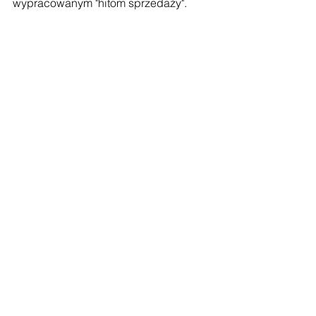
wypracowanym "hitom sprzedaży".