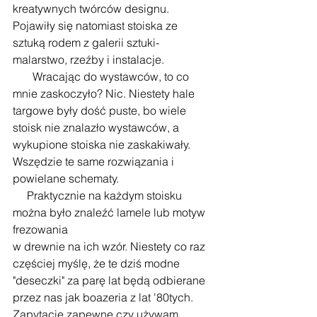
kreatywnych twórców designu. 
Pojawiły się natomiast stoiska ze 
sztuką rodem z galerii sztuki- 
malarstwo, rzeźby i instalacje.
       Wracając do wystawców, to co 
mnie zaskoczyło? Nic. Niestety hale 
targowe były dość puste, bo wiele 
stoisk nie znalazło wystawców, a 
wykupione stoiska nie zaskakiwały. 
Wszędzie te same rozwiązania i 
powielane schematy.
     Praktycznie na każdym stoisku 
można było znaleźć lamele lub motyw 
frezowania
w drewnie na ich wzór. Niestety co raz 
częściej myślę, że te dziś modne 
"deseczki" za parę lat będą odbierane 
przez nas jak boazeria z lat '80tych.
Zapytacie zapewne czy używam 