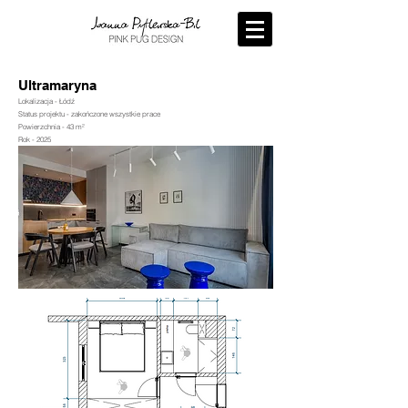
Ultramaryna
Lokalizacja - Łódź
Status projektu - zakończone wszystkie prace
Powierzchnia - 43 m²
Rok - 2025