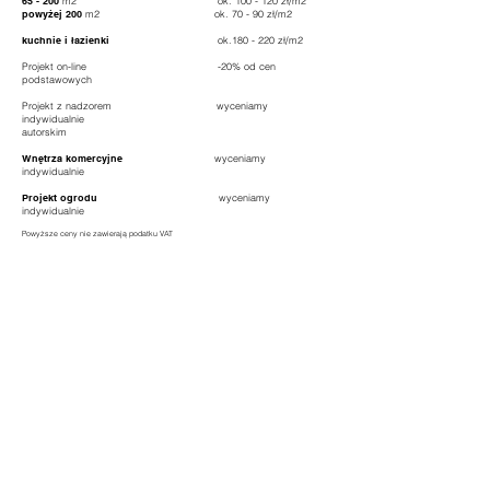
65 - 200
m2 ok. 100 - 120 zł/m2
powyżej 200
m2 ok. 70 - 90 zł/m2
kuchnie i łazienki
ok.180 - 220 zł/m2
Projekt on-line -20% od cen
podstawowych
Projekt z nadzorem wyceniamy
indywidualnie
autorskim
Wnętrza komercyjne
wyceniamy
indywidualnie
Projekt ogrodu
wyceniamy
indywidualnie
Powyższe ceny nie zawierają podatku VAT
ile potrwa praca nad Twoim Projektem
Wnętrza prywatne
do 35
m2 do 30 dni
35 - 65
m2 do 60 dni
65 - 200
m2 do 75 dni
powyżej 200
m2 powyżej 75 dni
tel.
+48 516 366 399
mail:
info@pinkpugdesign.pl