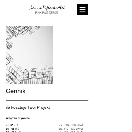
Cennik
ile kosztuje Twój Projekt
Wnętrza prywatne
do 35
m2 ok. 140 - 160 zł/m2
35 - 65
m2 ok. 110 - 130 zł/m2