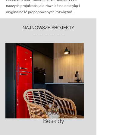
naszych projektach, ale również na estetykę i
oryginalność proponowanych rozwiązań.
NAJNOWSZE PROJEKTY
______________
z widokiem na
Beskidy